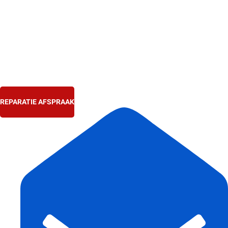
Ga
naar
de
inhoud
REPARATIE AFSPRAAK