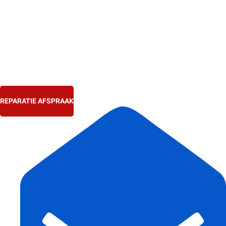
Ga
naar
de
inhoud
REPARATIE AFSPRAAK