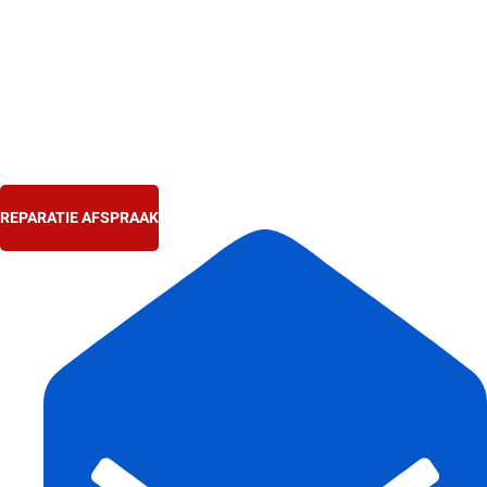
Ga
naar
de
inhoud
REPARATIE AFSPRAAK