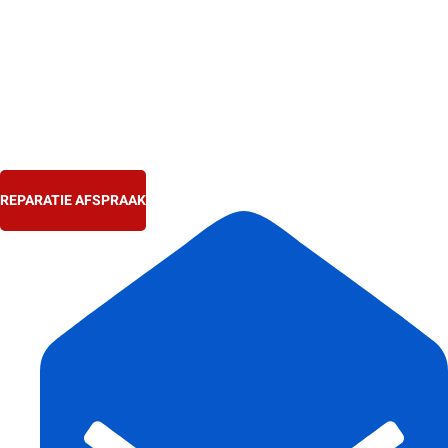
Ga
naar
de
inhoud
REPARATIE AFSPRAAK