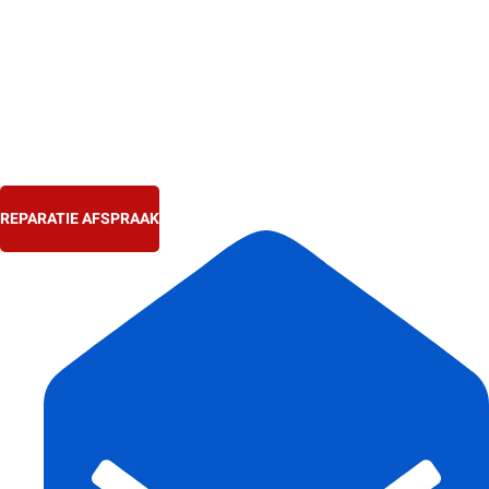
Ga
naar
de
inhoud
REPARATIE AFSPRAAK