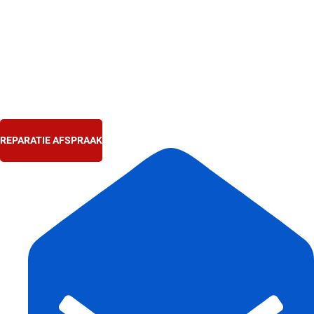
Ga
naar
de
inhoud
REPARATIE AFSPRAAK