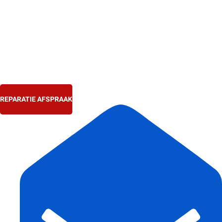
Ga
naar
de
inhoud
REPARATIE AFSPRAAK