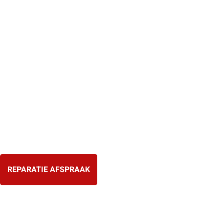
Ga
naar
de
inhoud
REPARATIE AFSPRAAK