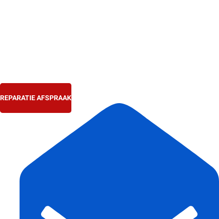
Ga
naar
de
inhoud
REPARATIE AFSPRAAK