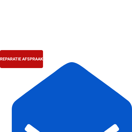
Ga
naar
de
inhoud
REPARATIE AFSPRAAK