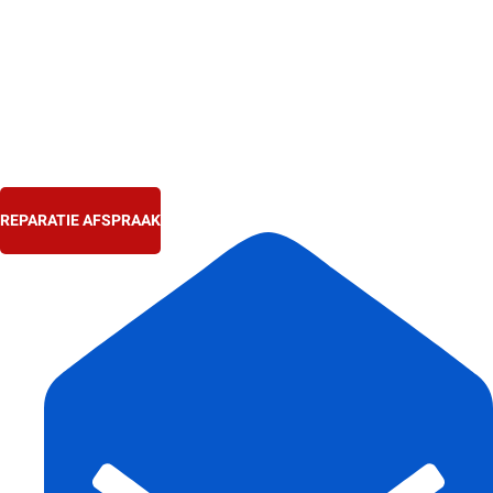
Ga
naar
de
inhoud
REPARATIE AFSPRAAK