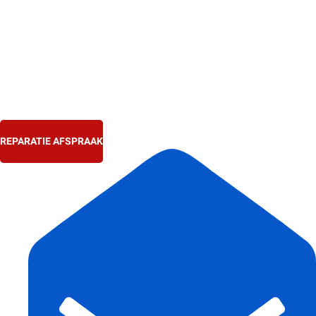
Ga
naar
de
inhoud
REPARATIE AFSPRAAK