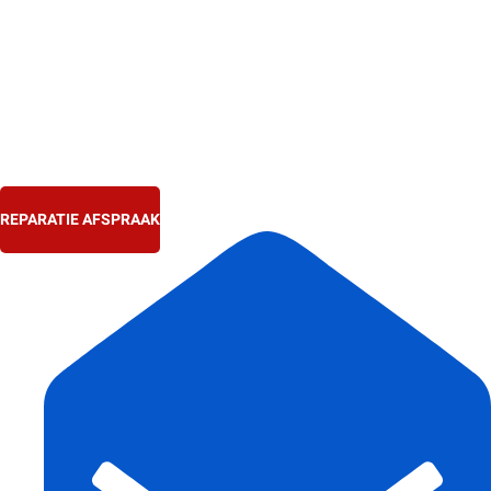
Ga
naar
de
inhoud
REPARATIE AFSPRAAK