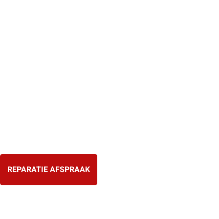
Ga
naar
de
inhoud
REPARATIE AFSPRAAK