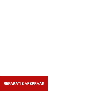
Ga
naar
de
inhoud
REPARATIE AFSPRAAK