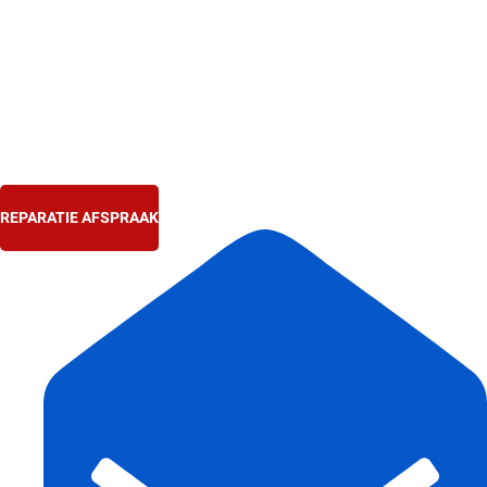
Ga
naar
de
inhoud
REPARATIE AFSPRAAK