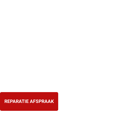
Ga
naar
de
inhoud
REPARATIE AFSPRAAK