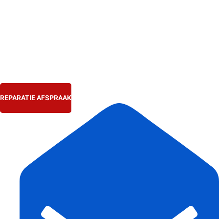
Ga
naar
de
inhoud
REPARATIE AFSPRAAK