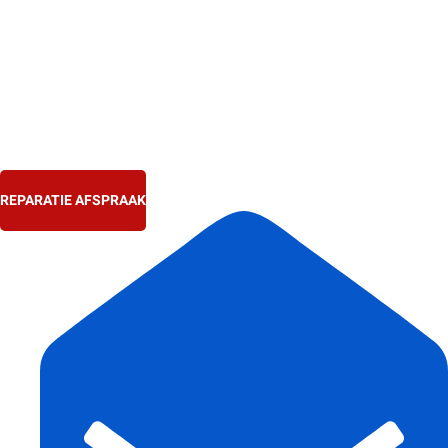
Ga
naar
de
inhoud
REPARATIE AFSPRAAK