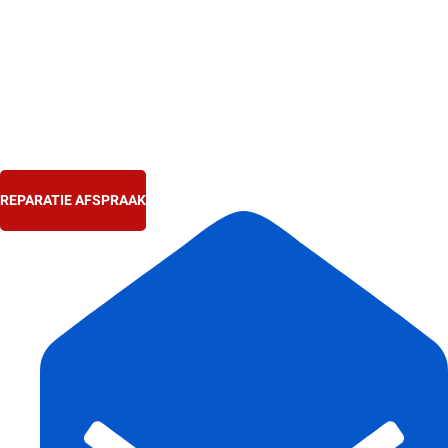
Ga
naar
de
inhoud
REPARATIE AFSPRAAK