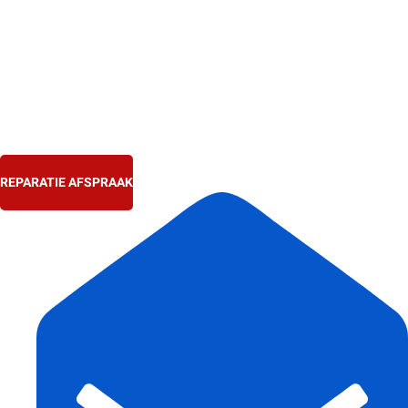
Ga
naar
de
inhoud
REPARATIE AFSPRAAK