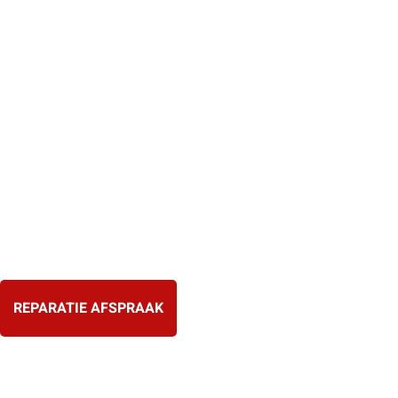
Ga
naar
de
inhoud
REPARATIE AFSPRAAK