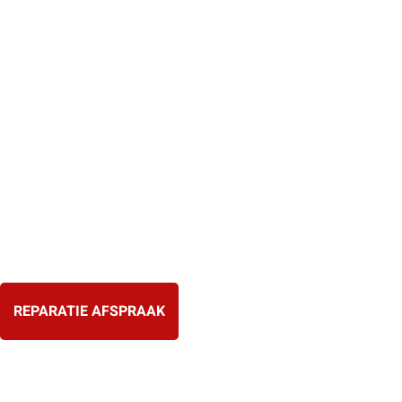
Ga
naar
de
inhoud
REPARATIE AFSPRAAK