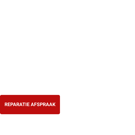
Ga
naar
de
inhoud
REPARATIE AFSPRAAK