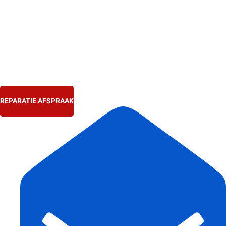
Ga
naar
de
inhoud
REPARATIE AFSPRAAK