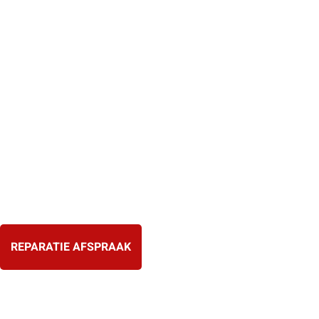
Ga
naar
de
inhoud
REPARATIE AFSPRAAK