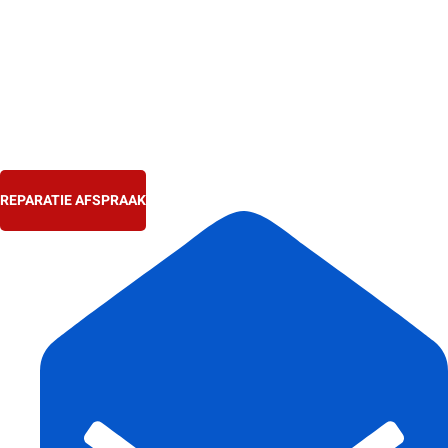
Ga
naar
de
inhoud
REPARATIE AFSPRAAK