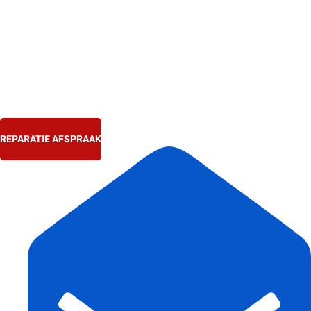
Ga
naar
de
inhoud
REPARATIE AFSPRAAK