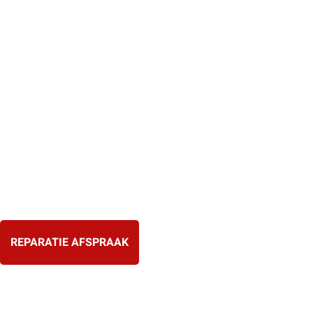
Ga
naar
de
inhoud
REPARATIE AFSPRAAK