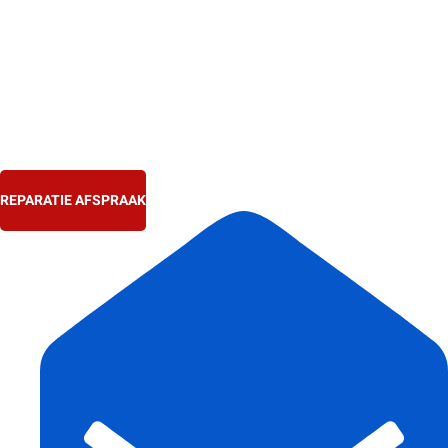
Ga
naar
de
inhoud
REPARATIE AFSPRAAK