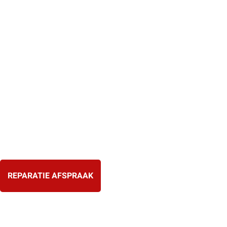
Ga
naar
de
inhoud
REPARATIE AFSPRAAK