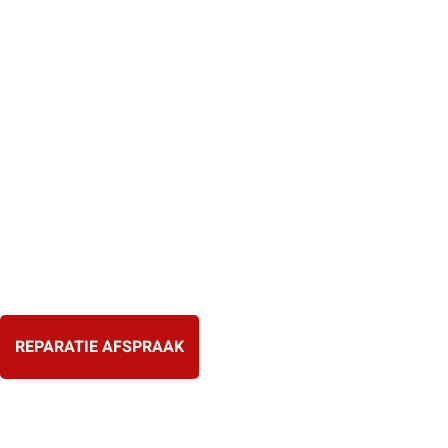
Ga
naar
de
inhoud
REPARATIE AFSPRAAK