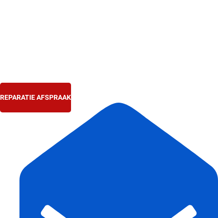
Ga
naar
de
inhoud
REPARATIE AFSPRAAK