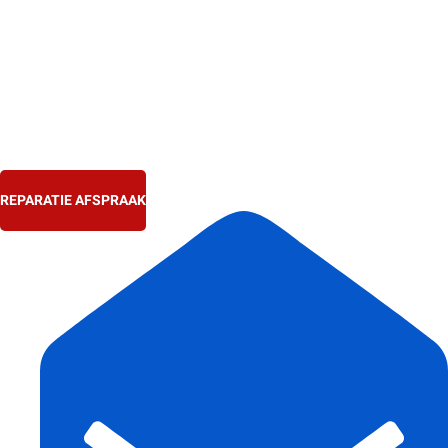
Ga
naar
de
inhoud
REPARATIE AFSPRAAK