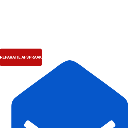
Ga
naar
de
inhoud
REPARATIE AFSPRAAK