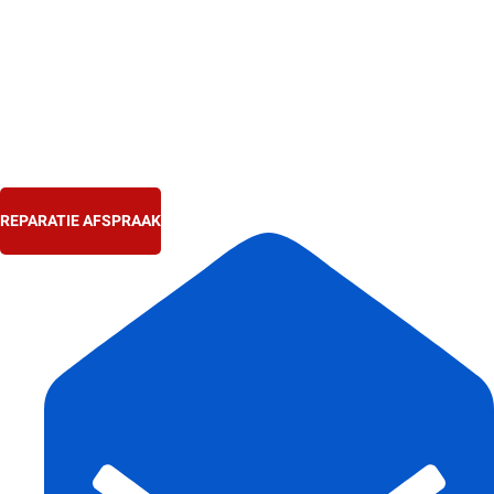
Ga
naar
de
inhoud
REPARATIE AFSPRAAK