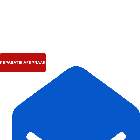
Ga
naar
de
inhoud
REPARATIE AFSPRAAK