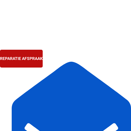
Ga
naar
de
inhoud
REPARATIE AFSPRAAK