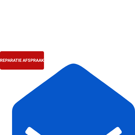
Ga
naar
de
inhoud
REPARATIE AFSPRAAK