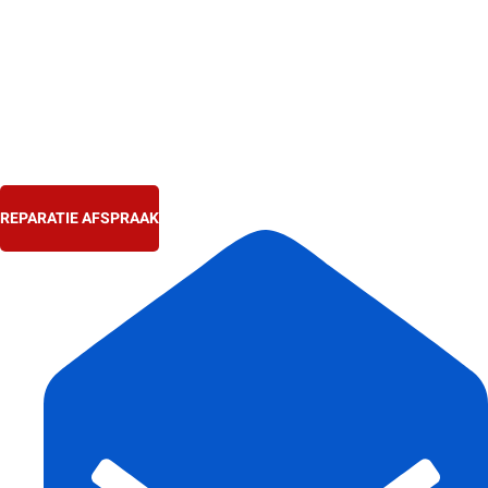
Ga
naar
de
inhoud
REPARATIE AFSPRAAK