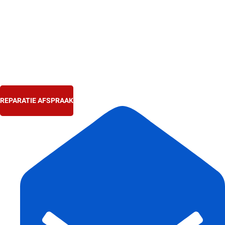
Ga
naar
de
inhoud
REPARATIE AFSPRAAK