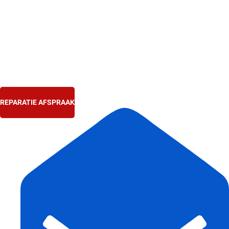
Ga
naar
de
inhoud
REPARATIE AFSPRAAK