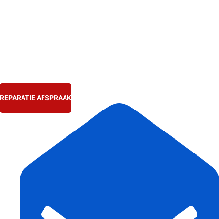
Ga
naar
de
inhoud
REPARATIE AFSPRAAK