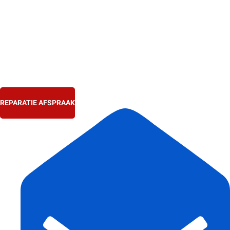
Ga
naar
de
inhoud
REPARATIE AFSPRAAK