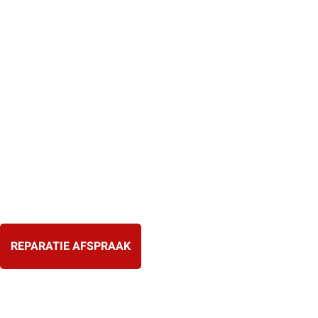
Ga
naar
de
inhoud
REPARATIE AFSPRAAK