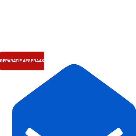
Ga
naar
de
inhoud
REPARATIE AFSPRAAK