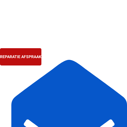
Ga
naar
de
inhoud
REPARATIE AFSPRAAK