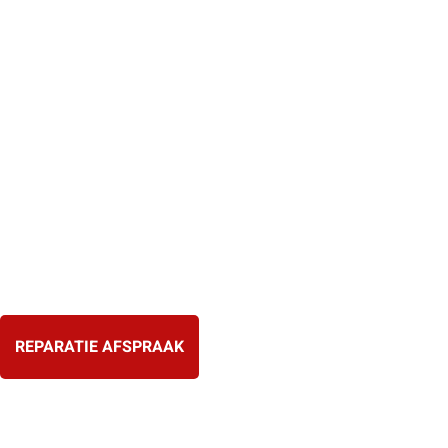
Ga
naar
de
inhoud
REPARATIE AFSPRAAK