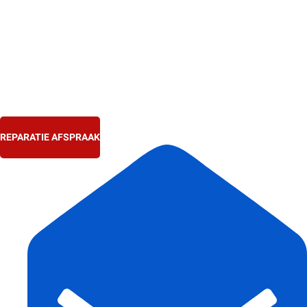
Ga
naar
de
inhoud
REPARATIE AFSPRAAK