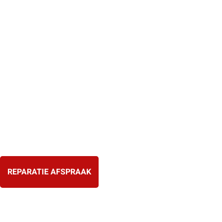
Ga
naar
de
inhoud
REPARATIE AFSPRAAK